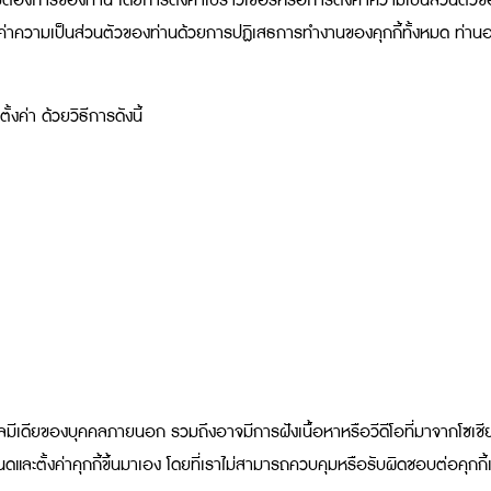
องการของท่าน โดยการตั้งค่าเบราว์เซอร์หรือการตั้งค่าความเป็นส่วนตัวของ
งค่าความเป็นส่วนตัวของท่านด้วยการปฏิเสธการทำงานของคุกกี้ทั้งหมด ท่านอ
งค่า ด้วยวิธีการดังนี้
ียลมีเดียของบุคคลภายนอก รวมถึงอาจมีการฝังเนื้อหาหรือวีดีโอที่มาจากโซเชีย
ละตั้งค่าคุกกี้ขึ้นมาเอง โดยที่เราไม่สามารถควบคุมหรือรับผิดชอบต่อคุกกี้เ